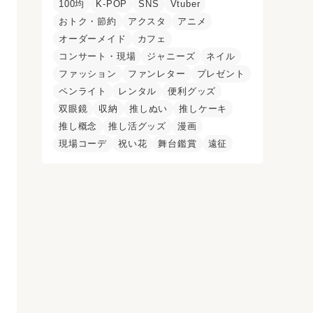
100均
K-POP
SNS
Vtuber
おトク・節約
アクスタ
アニメ
オーダーメイド
カフェ
コンサート・現場
ジャニーズ
ネイル
ファッション
ファンレター
プレゼント
ペンライト
レンタル
便利グッズ
双眼鏡
収納
推しぬい
推しケーキ
推し概念
推し活グッズ
漫画
現場コーデ
祝い花
舞台鑑賞
遠征