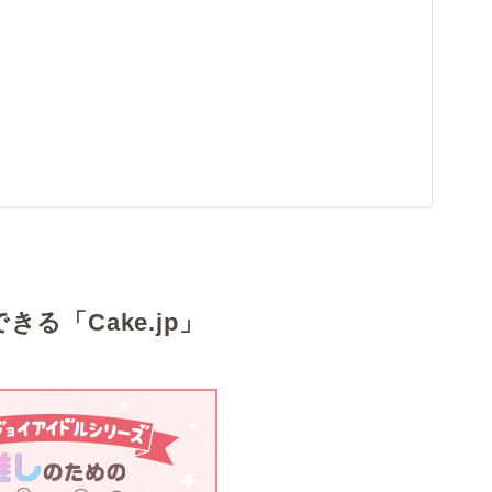
る「Cake.jp」