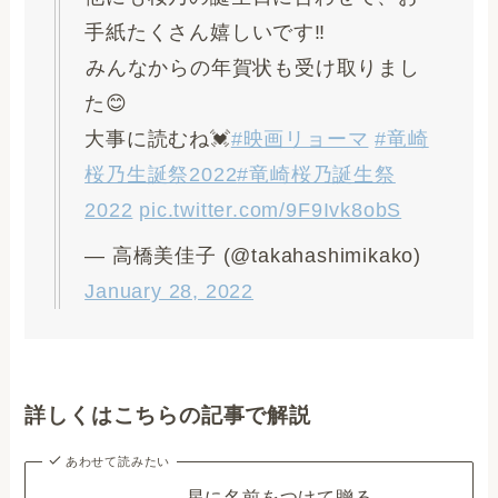
手紙たくさん嬉しいです‼
️みんなからの年賀状も受け取りまし
た😊
大事に読むね💓
#映画リョーマ
#竜崎
桜乃生誕祭2022
#竜崎桜乃誕生祭
2022
pic.twitter.com/9F9Ivk8obS
— 高橋美佳子 (@takahashimikako)
January 28, 2022
詳しくはこちらの記事で解説
あわせて読みたい
星に名前をつけて贈る