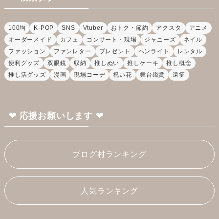
100均
K-POP
SNS
Vtuber
おトク・節約
アクスタ
アニメ
オーダーメイド
カフェ
コンサート・現場
ジャニーズ
ネイル
ファッション
ファンレター
プレゼント
ペンライト
レンタル
便利グッズ
双眼鏡
収納
推しぬい
推しケーキ
推し概念
推し活グッズ
漫画
現場コーデ
祝い花
舞台鑑賞
遠征
❤︎ 応援お願いします ❤︎
ブログ村ランキング
人気ランキング